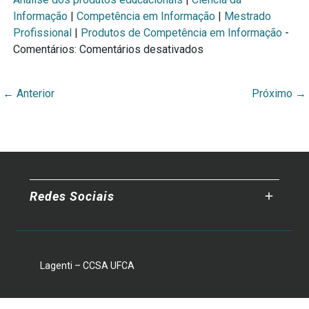
Informação
|
Competência em Informação
|
Mestrado
Profissional
|
Produtos de Competência em Informação
-
em
Comentários:
Comentários desativados
A
competência
←
Anterior
Próximo
→
em
informação
nos
mestrados
profissionais
em
Redes Sociais
ciência
da
informação:
análise
baseada
Lagenti – CCSA UFCA
nos
produtos
Universidade Federal do Cariri - Av. Ten. Raimundo