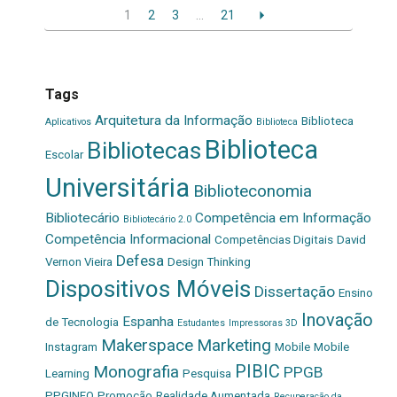
1
2
3
…
21
Tags
Arquitetura da Informação
Biblioteca
Aplicativos
Biblioteca
Biblioteca
Bibliotecas
Escolar
Universitária
Biblioteconomia
Bibliotecário
Competência em Informação
Bibliotecário 2.0
Competência Informacional
Competências Digitais
David
Defesa
Vernon Vieira
Design Thinking
Dispositivos Móveis
Dissertação
Ensino
Inovação
Espanha
de Tecnologia
Estudantes
Impressoras 3D
Makerspace
Marketing
Instagram
Mobile
Mobile
PIBIC
Monografia
PPGB
Learning
Pesquisa
PPGINFO
Promoção
Realidade Aumentada
Recuperação da