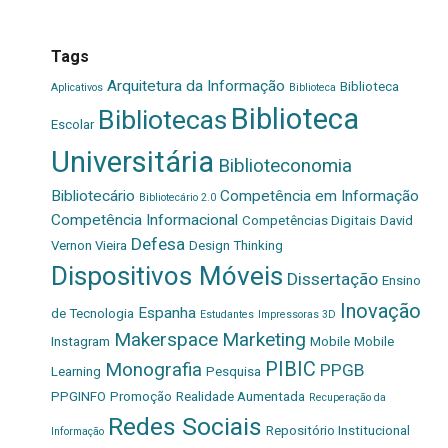
Tags
Arquitetura da Informação
Biblioteca
Aplicativos
Biblioteca
Biblioteca
Bibliotecas
Escolar
Universitária
Biblioteconomia
Bibliotecário
Competência em Informação
Bibliotecário 2.0
Competência Informacional
Competências Digitais
David
Defesa
Vernon Vieira
Design Thinking
Dispositivos Móveis
Dissertação
Ensino
Inovação
Espanha
de Tecnologia
Estudantes
Impressoras 3D
Makerspace
Marketing
Instagram
Mobile
Mobile
PIBIC
Monografia
PPGB
Learning
Pesquisa
PPGINFO
Promoção
Realidade Aumentada
Recuperação da
Redes Sociais
Repositório Institucional
Informação