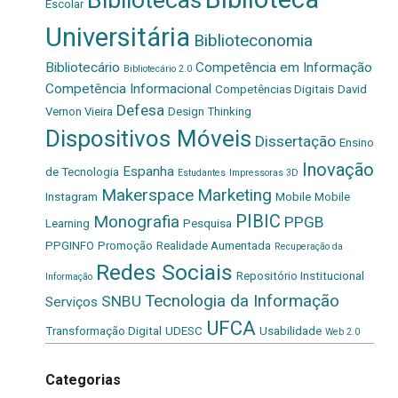
Bibliotecas
Escolar
Universitária
Biblioteconomia
Bibliotecário
Competência em Informação
Bibliotecário 2.0
Competência Informacional
Competências Digitais
David
Defesa
Vernon Vieira
Design Thinking
Dispositivos Móveis
Dissertação
Ensino
Inovação
Espanha
de Tecnologia
Estudantes
Impressoras 3D
Makerspace
Marketing
Instagram
Mobile
Mobile
PIBIC
Monografia
PPGB
Learning
Pesquisa
PPGINFO
Promoção
Realidade Aumentada
Recuperação da
Redes Sociais
Repositório Institucional
Informação
Tecnologia da Informação
SNBU
Serviços
UFCA
Transformação Digital
UDESC
Usabilidade
Web 2.0
Categorias