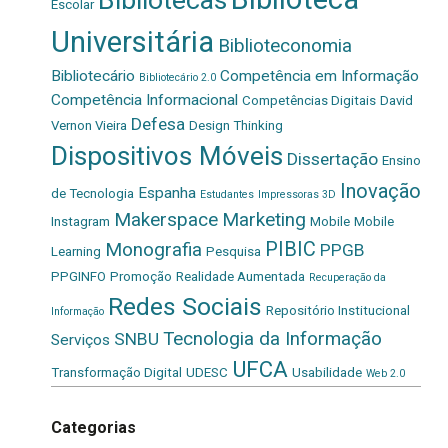
Bibliotecas
Escolar
Universitária
Biblioteconomia
Bibliotecário
Competência em Informação
Bibliotecário 2.0
Competência Informacional
Competências Digitais
David
Defesa
Vernon Vieira
Design Thinking
Dispositivos Móveis
Dissertação
Ensino
Inovação
Espanha
de Tecnologia
Estudantes
Impressoras 3D
Makerspace
Marketing
Instagram
Mobile
Mobile
PIBIC
Monografia
PPGB
Learning
Pesquisa
PPGINFO
Promoção
Realidade Aumentada
Recuperação da
Redes Sociais
Repositório Institucional
Informação
Tecnologia da Informação
SNBU
Serviços
UFCA
Transformação Digital
UDESC
Usabilidade
Web 2.0
Categorias