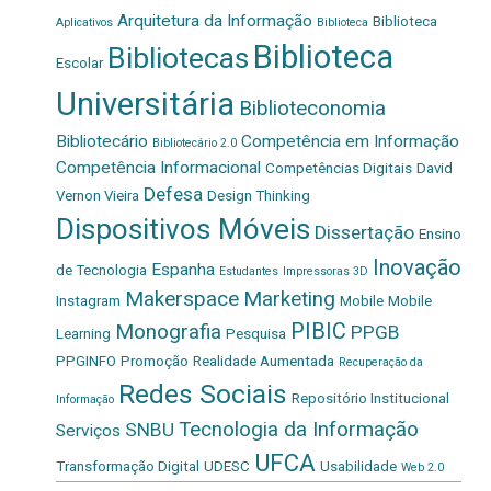
Arquitetura da Informação
Biblioteca
Aplicativos
Biblioteca
Biblioteca
Bibliotecas
Escolar
Universitária
Biblioteconomia
Bibliotecário
Competência em Informação
Bibliotecário 2.0
Competência Informacional
Competências Digitais
David
Defesa
Vernon Vieira
Design Thinking
Dispositivos Móveis
Dissertação
Ensino
Inovação
Espanha
de Tecnologia
Estudantes
Impressoras 3D
Makerspace
Marketing
Instagram
Mobile
Mobile
PIBIC
Monografia
PPGB
Learning
Pesquisa
PPGINFO
Promoção
Realidade Aumentada
Recuperação da
Redes Sociais
Repositório Institucional
Informação
Tecnologia da Informação
SNBU
Serviços
UFCA
Transformação Digital
UDESC
Usabilidade
Web 2.0