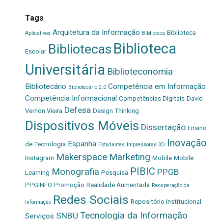
Tags
Arquitetura da Informação
Biblioteca
Aplicativos
Biblioteca
Biblioteca
Bibliotecas
Escolar
Universitária
Biblioteconomia
Bibliotecário
Competência em Informação
Bibliotecário 2.0
Competência Informacional
Competências Digitais
David
Defesa
Vernon Vieira
Design Thinking
Dispositivos Móveis
Dissertação
Ensino
Inovação
Espanha
de Tecnologia
Estudantes
Impressoras 3D
Makerspace
Marketing
Instagram
Mobile
Mobile
PIBIC
Monografia
PPGB
Learning
Pesquisa
PPGINFO
Promoção
Realidade Aumentada
Recuperação da
Redes Sociais
Repositório Institucional
Informação
Tecnologia da Informação
SNBU
Serviços